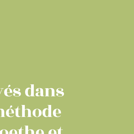
yés dans
 méthode
oethe et