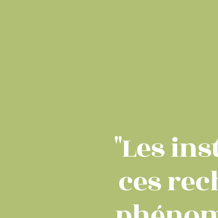
"Les in
ces rec
phénomé