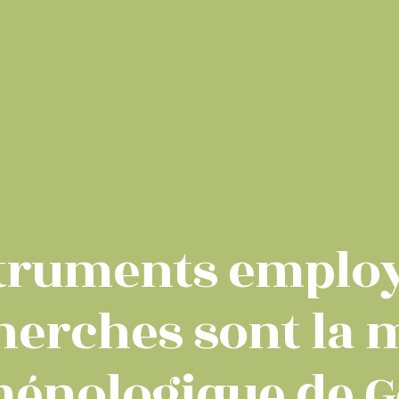
struments emplo
herches sont la
nologique de G