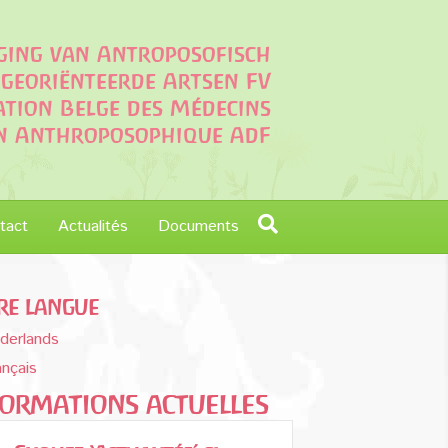
iging van Antroposofisch
georiënteerde Artsen FV
ation Belge des Médecins
on Anthroposophique AdF
tact
Actualités
Documents
re langue
derlands
ançais
formations actuelles