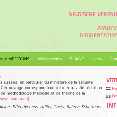
Belgische Veren
Associ
d'orientati
pour MÉDECINS
Médicaments
ELIANT
Liens
Con
s
Vot
 suisses, en particulier du ministère de la sécurité
 Cet ouvrage correspond à un texte retravaillé, édité un
Ne
t de méthodologie médicale et de théorie de la
Fr
www.ifaemm.de
).
In
ine- Effectiveness, Utility, Costs, Safety; Schattauer