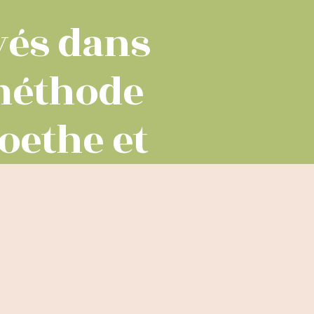
yés dans
 méthode
oethe et
ensée."