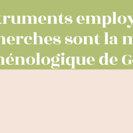
struments emplo
herches sont la
nologique de G
raînement de la p