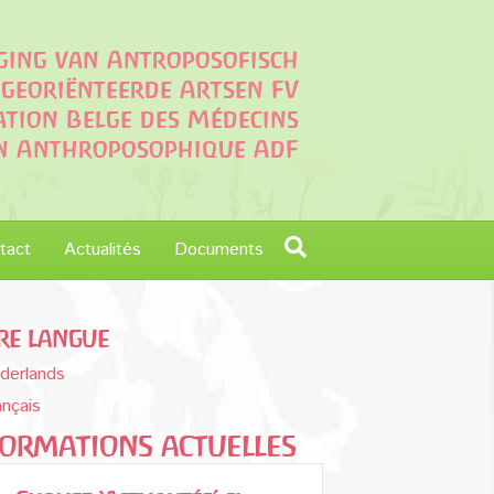
iging van Antroposofisch
georiënteerde Artsen FV
ation Belge des Médecins
on Anthroposophique AdF
tact
Actualités
Documents
re langue
derlands
ançais
formations actuelles