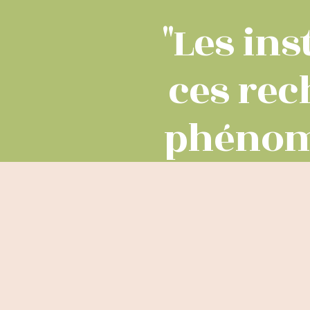
"Les in
ces rec
phénomé
un ent