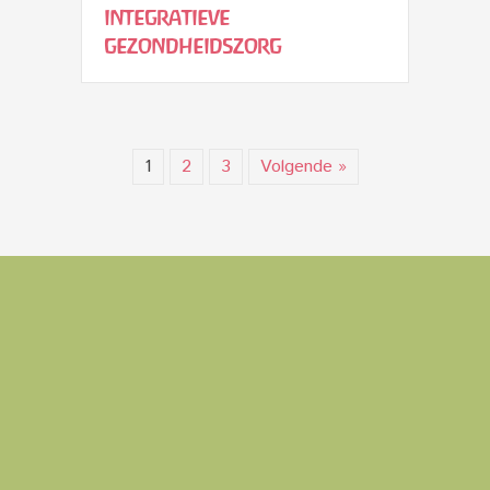
integratieve
gezondheidszorg
1
2
3
Volgende »