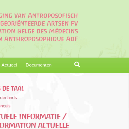
iging van Antroposofisch
georiënteerde Artsen FV
ation Belge des Médecins
on Anthroposophique AdF
Actueel
Documenten
s de taal
derlands
ançais
uele informatie /
formation actuelle