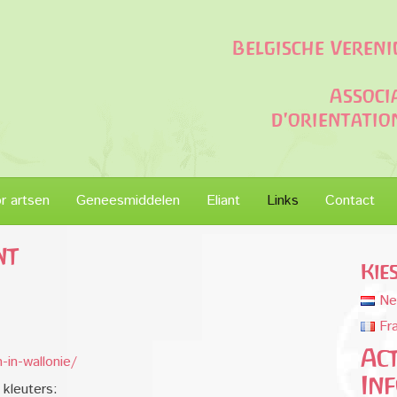
Belgische Veren
Associ
d'orientati
or artsen
Geneesmiddelen
Eliant
Links
Contact
nt
Kie
Ne
Fr
Act
-in-wallonie/
In
kleuters: