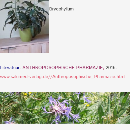
Bryophyllum
Literatuur:
ANTHROPOSOPHISCHE PHARMAZIE,
2016:
www.salumed-verlag.de//Anthroposophische_Pharmazie.html