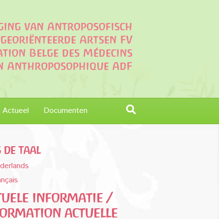
iging van Antroposofisch
georiënteerde Artsen FV
ation Belge des Médecins
on Anthroposophique AdF
Actueel
Documenten
s de taal
derlands
ançais
uele informatie /
formation actuelle