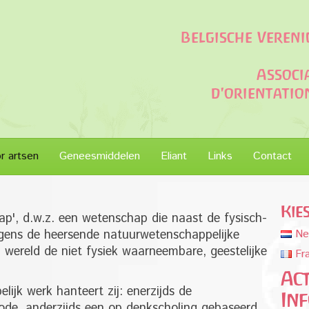
Belgische Veren
Associ
d'orientati
or artsen
Geneesmiddelen
Eliant
Links
Contact
Kie
ap', d.w.z. een wetenschap die naast de fysisch-
gens de heersende natuurwetenschappelijke
Ne
wereld de niet fysiek waarneembare, geestelijke
Fr
Act
ijk werk hanteert zij: enerzijds de
In
de, anderzijds een op denkscholing gebaseerd