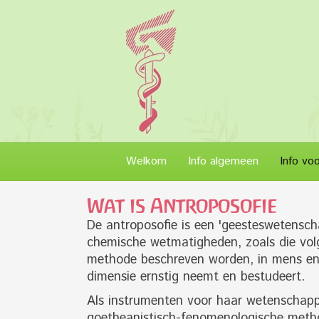
Welkom
Info algemeen
Info vo
Wat is Antroposofie
De antroposofie is een 'geesteswetensch
chemische wetmatigheden, zoals die vol
methode beschreven worden, in mens en 
dimensie ernstig neemt en bestudeert.
Als instrumenten voor haar wetenschappel
goetheanistisch-fenomenologische metho